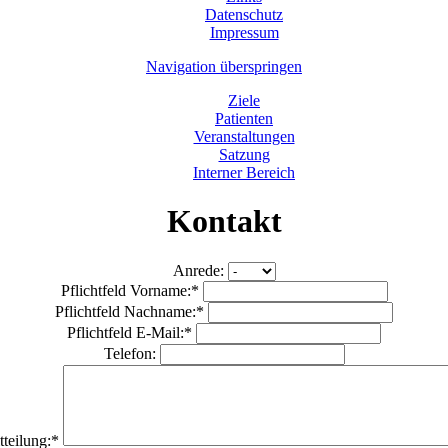
Datenschutz
Impressum
Navigation überspringen
Ziele
Patienten
Veranstaltungen
Satzung
Interner Bereich
Kontakt
Anrede:
Pflichtfeld
Vorname:
*
Pflichtfeld
Nachname:
*
Pflichtfeld
E-Mail:
*
Telefon:
tteilung:
*